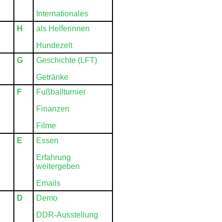
Internationales
H
als Helferinnen
Hundezelt
G
Geschichte (LFT)
Getränke
F
Fußballturnier
Finanzen
Filme
E
Essen
Erfahrung
weitergeben
Emails
D
Demo
DDR-Ausstellung