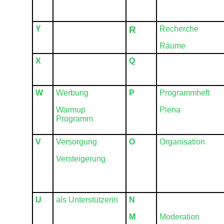
Y
R
Recherche
Räume
X
Q
W
Werbung
P
Programmheft
Warmup
Plena
Programm
V
Versorgung
O
Organisation
Versteigerung
U
als Unterstützerin
N
M
Moderation