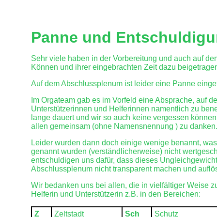
Panne und Entschuldig
Sehr viele haben in der Vorbereitung und auch auf d
Können und ihrer eingebrachten Zeit dazu beigetragen
Auf dem Abschlussplenum ist leider eine Panne einget
Im Orgateam gab es im Vorfeld eine Absprache, auf 
Unterstützerinnen und Helferinnen namentlich zu bene
lange dauert und wir so auch keine vergessen können.
allen gemeinsam (ohne Namensnennung ) zu danken
Leider wurden dann doch einige wenige benannt, was z
genannt wurden (verständlicherweise) nicht wertgeschät
entschuldigen uns dafür, dass dieses Ungleichgewicht 
Abschlussplenum nicht transparent machen und auflö
Wir bedanken uns bei allen, die in vielfältiger Weise
Helferin und Unterstützerin z.B. in den Bereichen:
Z
Zeltstadt
Sch
Schutz