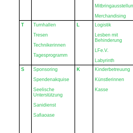
Mitbringausstellu
Merchandising
T
Turnhallen
L
Logistik
Tresen
Lesben mit
Behinderung
Technikerinnen
LFe.V.
Tagesprogramm
Labyrinth
S
Sponsoring
K
Kinderbetreuung
Spendenakquise
Künstlerinnen
Seelische
Kasse
Unterstützung
Sanidienst
Safiaoase